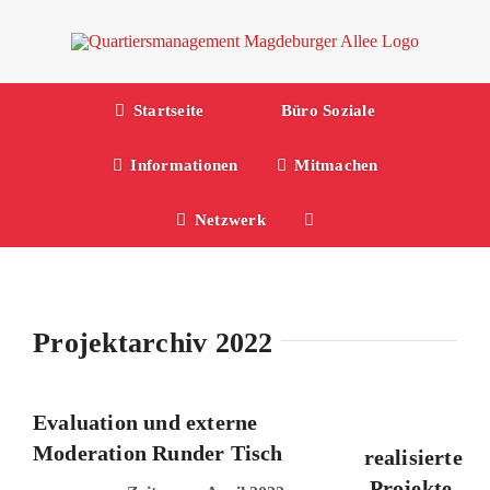
Zum
Inhalt
springen
Startseite
Büro Soziale
Informationen
Mitmachen
Netzwerk
Projektarchiv 2022
Evaluation und externe
Moderation Runder Tisch
realisierte
Projekte