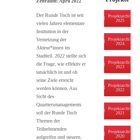
Zeitraum: April 2022
Der Runde Tisch ist seit
Projektarchiv
2025
vielen Jahren elementare
Institution in der
Vernetzung der
Projektarchiv
2024
Akteur*innen im
Stadtteil. 2022 stellte sich
Projektarchiv
die Frage, wie effektiv er
2023
tatsächlich ist und ob
seine Ziele erreicht
Projektarchiv
werden können. Aus
2022
Sicht des
Quartiersmanagements
Projektarchiv
soll der Runde Tisch
2021
Themen der
Teilnehmenden
Projektarchiv
2020
aufgreifen und steuern.