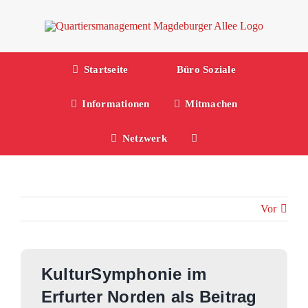
Zum
Inhalt
springen
Startseite
Büro Soziale
Informationen
Mitmachen
Netzwerk
Vor
KulturSymphonie im
Erfurter Norden als Beitrag